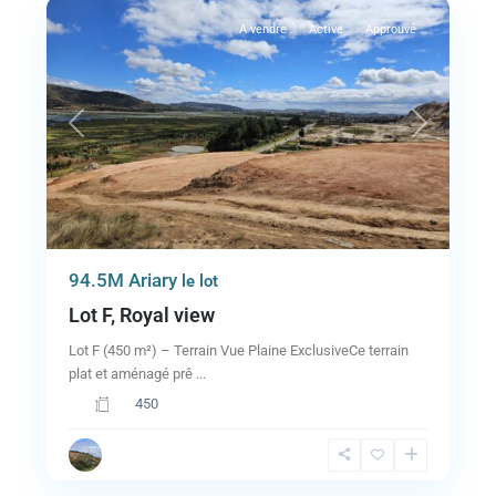
A vendre
Active
Approuvé
Previous
Next
94.5M Ariary
le lot
Lot F, Royal view
Lot F (450 m²) – Terrain Vue Plaine ExclusiveCe terrain
plat et aménagé prê
...
450
5