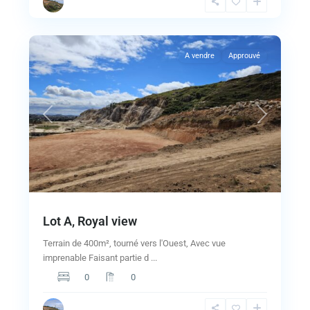
4
ANALAMANGA
A vendre
Approuvé
Previous
Next
Lot A, Royal view
Terrain de 400m², tourné vers l'Ouest, Avec vue
imprenable Faisant partie d
...
0
0