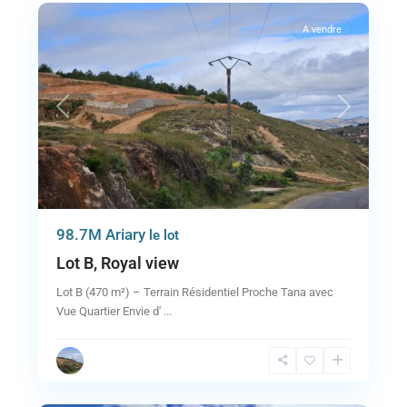
A vendre
Previous
Next
98.7M Ariary
le lot
Lot B, Royal view
Lot B (470 m²) – Terrain Résidentiel Proche Tana avec
Vue Quartier Envie d'
...
6