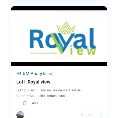
5
A vendre
Active
Approuvé
Previous
Next
94.5M Ariary
le lot
Lot I, Royal view
Lot I (450 m²) – Terrain Résidentiel Haut de
Gamme*Mots-clés : terrain cons
...
450