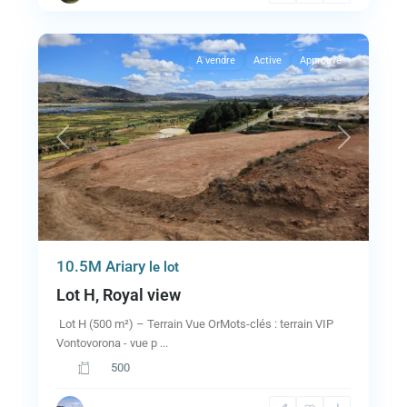
5
A vendre
Active
Approuvé
Previous
Next
10.5M Ariary
le lot
Lot H, Royal view
Lot H (500 m²) – Terrain Vue OrMots-clés : terrain VIP
Vontovorona - vue p
...
500