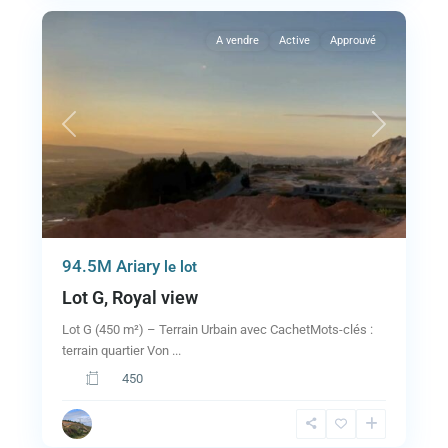
A vendre
Active
Approuvé
Previous
Next
94.5M Ariary
le lot
Lot G, Royal view
Lot G (450 m²) – Terrain Urbain avec CachetMots-clés :
terrain quartier Von
...
450