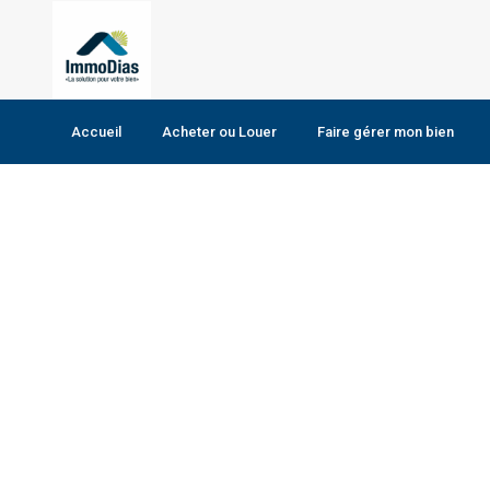
Home
PANIC ROOM
PANIC ROOM
Accueil
Acheter ou Louer
Faire gérer mon bien
Maison
Terrain