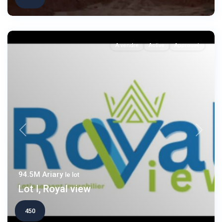
A vendre
Active
Approuvé
Previous
Next
94.5M Ariary
le lot
Lot I, Royal view
450