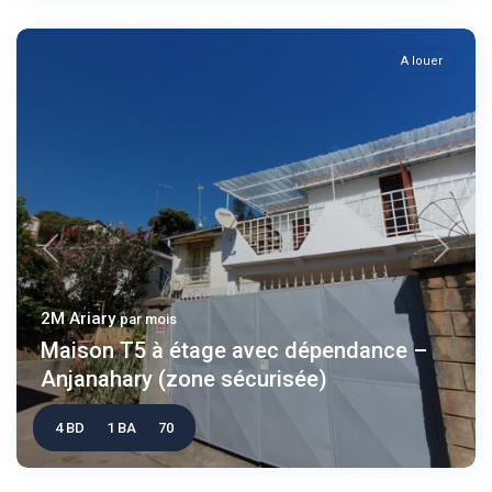
A louer
Previous
Next
2M Ariary
par mois
Maison T5 à étage avec dépendance –
Anjanahary (zone sécurisée)
4 BD
1 BA
70