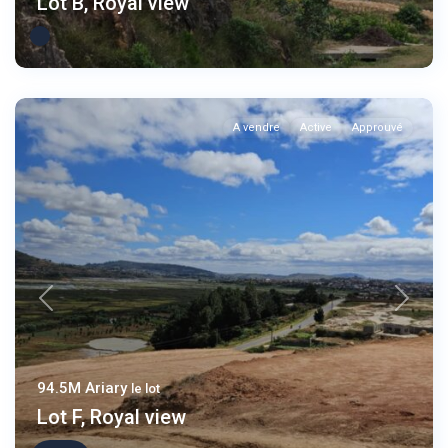
Lot B, Royal view
A vendre
Active
Approuvé
Previous
Next
94.5M Ariary
le lot
Lot F, Royal view