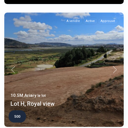
A vendre
Active
Approuvé
Previous
Next
10.5M Ariary
le lot
Lot H, Royal view
500