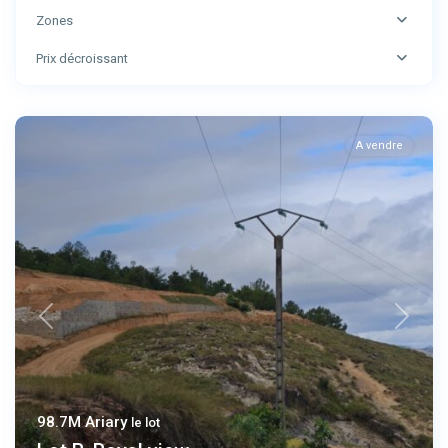
Zones
Prix décroissant
A vendre
Previous
Next
98.7M Ariary
le lot