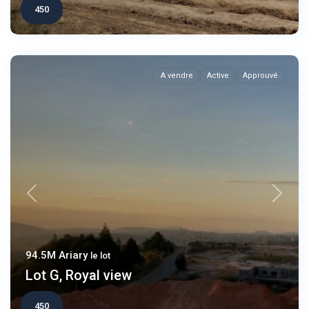
450
A vendre
Active
Approuvé
Previous
Next
94.5M Ariary
le lot
Lot G, Royal view
450