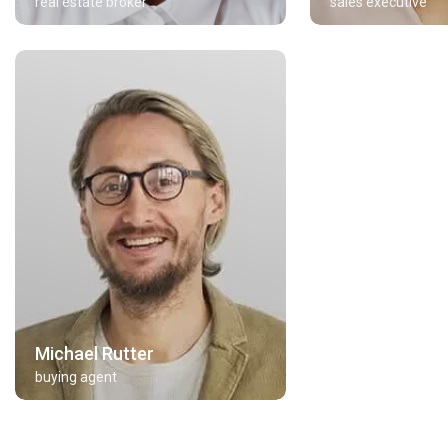
real estate broker
sales executive
Michael Rutter
buying agent