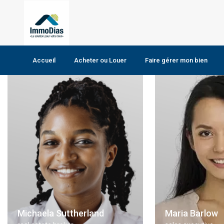
Home
New York
Agents in New York
Accueil
Acheter ou Louer
Faire gérer mon bien
Maison
Terrain
Michaela Suttherland
Maria Barlow